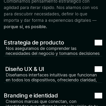
Combinamos pensamiento estratégico con 
agilidad para iterar rápido. Nos aliamos con vos 
para descubrir necesidades, definir lo que 
importa y dar forma a experiencias digitales — 
porque sí, es posible.
Estrategia de producto
Nos aseguramos de comprender las 
necesidades del negocio y tomamos decisiones 
guiadas por investigación. Transformamos 
insights en visión y roadmap.
 Diseño UX & UI
▪
Discovery de producto
▪
Investigación de usuarios
Diseñamos interfaces intuitivas que funcionan 
▪
Auditoría UX
en todos los dispositivos, ofreciendo claridad, 
▪
Benchmark competitivo
consistencia y una experiencia atractiva.
▪
 Flujos de usuario y journey
Branding e identidad
▪
Wireframes y diseño de interacción
▪
Prototipado y testeo de usabilidad
Creamos marcas que conectan, con 
▪
Experiencias interactivas