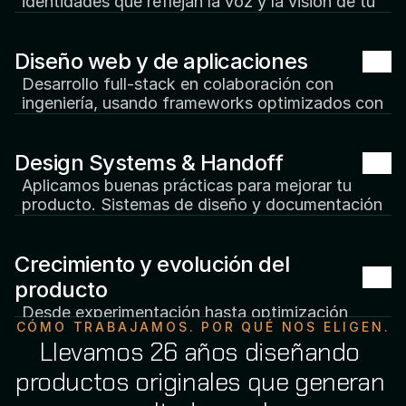
identidades que reflejan la voz y la visión de tu 
producto.
▪
Diseño de logo y brandbook
Diseño web y de aplicaciones
▪
Tono de voz y mensajes
▪
Rebranding
Desarrollo full-stack en colaboración con 
▪
Guías visuales
ingeniería, usando frameworks optimizados con 
IA para acelerar la entrega.
▪
Interfaces web y móviles
Design Systems & Handoff
▪
Landing pages e integración con CMS
▪
Performance y accesibilidad
Aplicamos buenas prácticas para mejorar tu 
▪
Herramientas de IA
producto. Sistemas de diseño y documentación 
para una colaboración fluida y resultados 
sostenibles.
Crecimiento y evolución del 
▪
Librerías de componentes
▪
Design tokens
producto
▪
 QA de diseño y soporte
Desde experimentación hasta optimización 
▪
Documentación
CÓMO TRABAJAMOS. POR QUÉ NOS ELIGEN.
continua, impulsamos resultados pensados para 
Llevamos 26 años diseñando 
escalar y maximizar tu inversión.
▪
Experimentos de crecimiento
productos originales que generan 
▪
Pruebas A/B