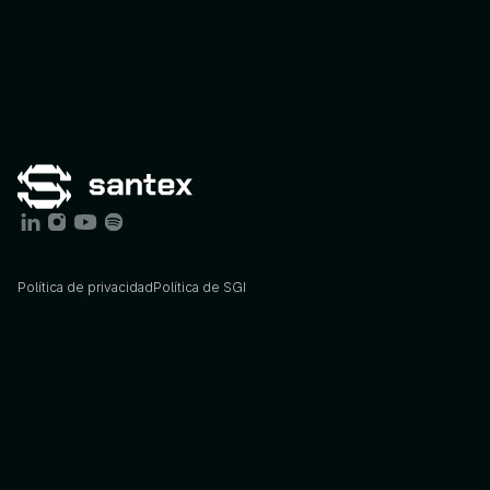
Política de privacidad
Política de SGI
Services
Industries
AI
Consulting
Agriculture
AI
Engineering
Energy
STX
Agents
Finance
STX
Lab
Foodtech
Insights
Govtech
Blog
Healthcare