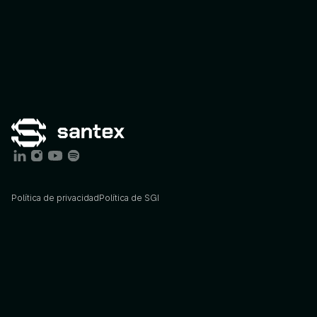
Política de privacidad
Política de SGI
Services
Industries
AI
Consulting
Agriculture
AI
Engineering
Energy
STX
Agents
Finance
STX
Lab
Foodtech
Insights
Govtech