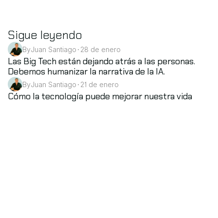
Sigue leyendo
By
Juan Santiago
28 de enero
•
AI
Las Big Tech están dejando atrás a las personas. 
Debemos humanizar la narrativa de la IA.
By
Juan Santiago
21 de enero
•
Culture & Community
Cómo la tecnología puede mejorar nuestra vida