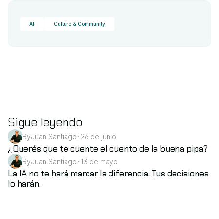
AI
Culture & Community
Sigue leyendo
By
Juan Santiago
26 de junio
•
AI
¿Querés que te cuente el cuento de la buena pipa? 
By
Juan Santiago
13 de mayo
•
AI
La IA no te hará marcar la diferencia. Tus decisiones 
lo harán.